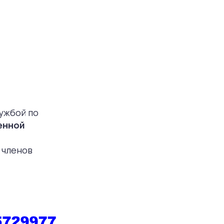
лужбой по
енной
 членов