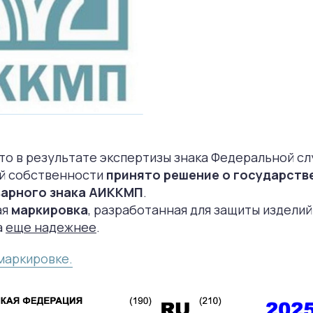
то в результате экспертизы знака Федеральной с
й собственности
принято решение о государств
варного знака АИККМП
.
ая
маркировка
, разработанная для защиты изделий
а
еще надежнее
.
маркировке.