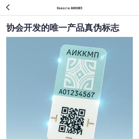
Новости АИККМП
协会开发的唯一产品真伪标志